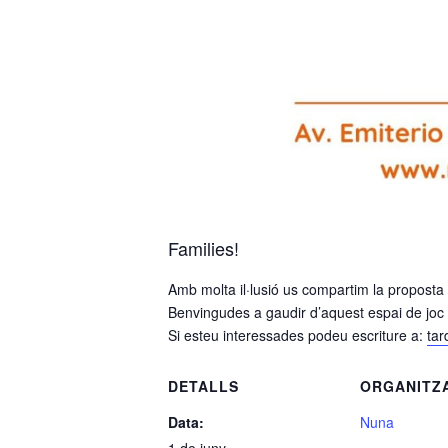
Families!
Amb molta il·lusió us compartim la propost
Benvingudes a gaudir d’aquest espai de joc 
Si esteu interessades podeu escriture a:
ta
DETALLS
ORGANITZ
Data:
Nuna
1 de juny