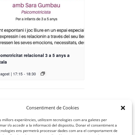
omotricitat relacional 3 a 5 anys a
tala
 agost | 17:15
-
18:30
amília de 20 mesos a 3 anys a Xantala
Consentiment de Cookies
es millors experiències, utilitzem tecnologies com ara galetes per
r i/o accedir a la informació del dispositiu. Donar el consentiment a
cnologies ens permetrà processar dades com ara el comportament de