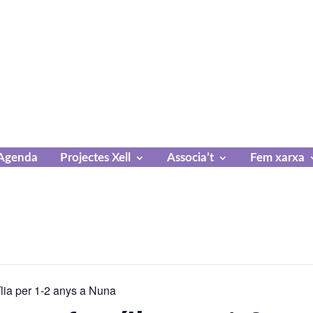
Agenda
Projectes Xell
Associa’t
Fem xarxa
ília per 1-2 anys a Nuna