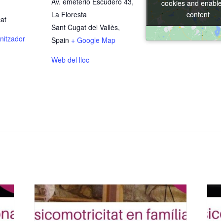
Av. emeterio Escudero 43,
cookies and enable
cookies and enable
La Floresta
content
content
at
Sant Cugat del Vallès
,
nitzador
Spain
+ Google Map
Web del lloc