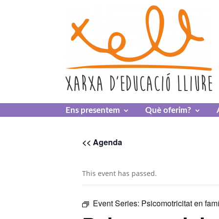
Skip
to
content
Ens presentem
Què oferim?
<< Agenda
This event has passed.
Event Series:
Psicomotricitat en fam