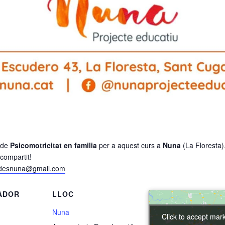
a de
Psicomotricitat en familia
per a aquest curs a
Nuna
(La Floresta)
compartit!
rdesnuna@gmail.com
ADOR
LLOC
Nuna
Click to accept mar
Click to accept mar