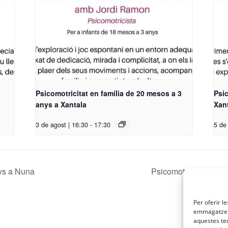
Psicomotricitat en família de 20 mesos a 3
Psic
anys a Xantala
Xan
3 de agost | 16:30
-
17:30
5 de
nys a Nuna
Psicomotricitat en f
Per oferir l
emmagatzema
aquestes te