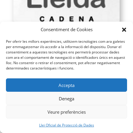
Consentiment de Cookies
Per oferir les millors experiències, utilitzem tecnologies com ara galetes
per emmagatzemar i/o accedir a la informació del dispositiu. Donar el
consentiment a aquestes tecnologies ens permetrà processar dades
com ara el comportament de navegació o identificadors únics en aquest
lloc. No consentir o retirar el consentiment, pot afectar negativament
determinades característiques i funcions.
ENTREVISTA. Què és el homeschooling?
Yvonne Laborda i la seva filla Ainara ho
expliquen
Accepta
Denega
Una madre fotógrafa documenta la
Veure preferències
infancia de sus hijos sin dispositivos
electrónicos
Llei Oficial de Protecció de Dades