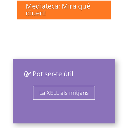
Mediateca: Mira què
diuen!
Pot ser-te útil
La XELL als mitjans