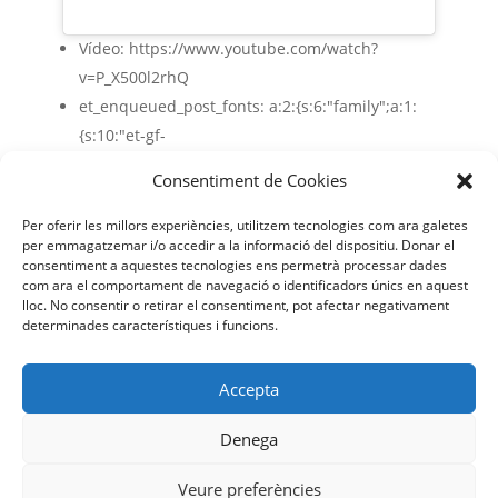
Vídeo:
https://www.youtube.com/watch?
v=P_X500l2rhQ
et_enqueued_post_fonts:
a:2:{s:6:"family";a:1:
{s:10:"et-gf-
lato";s:75:"Lato:100,100italic,300,300italic,regula
Consentiment de Cookies
r,italic,700,700italic,900,900italic";}s:6:"subset";a
:2:{i:0;s:5:"latin";i:1;s:9:"latin-ext";}}
Per oferir les millors experiències, utilitzem tecnologies com ara galetes
per emmagatzemar i/o accedir a la informació del dispositiu. Donar el
consentiment a aquestes tecnologies ens permetrà processar dades
com ara el comportament de navegació o identificadors únics en aquest
lloc. No consentir o retirar el consentiment, pot afectar negativament
determinades característiques i funcions.
Accepta
Denega
Facebook
YouTube
Instagram
Veure preferències