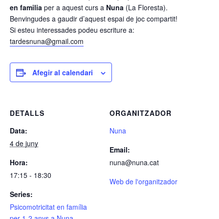
en familia
per a aquest curs a
Nuna
(La Floresta).
Benvingudes a gaudir d’aquest espai de joc compartit!
Si esteu interessades podeu escriture a:
tardesnuna@gmail.com
Afegir al calendari
DETALLS
ORGANITZADOR
Data:
Nuna
4 de juny
Email:
Hora:
nuna@nuna.cat
17:15 - 18:30
Web de l'organitzador
Series:
Psicomotricitat en família
per 1-2 anys a Nuna