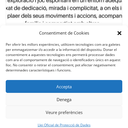
Psicomotricitat en família de 20 mesos a 3 anys a Xantala
Consentiment de Cookies
10 de agost | 16:30
-
17:30
Per oferir les millors experiències, utilitzem tecnologies com ara galetes
per emmagatzemar i/o accedir a la informació del dispositiu. Donar el
consentiment a aquestes tecnologies ens permetrà processar dades
com ara el comportament de navegació o identificadors únics en aquest
lloc. No consentir o retirar el consentiment, pot afectar negativament
Psicomotricitat en família per 1-2
Psicomotricitat en família per 2-3
determinades característiques i funcions.
anys a Nuna
anys a Nuna
Accepta
Denega
Veure preferències
Facebook
YouTube
Instagram
Llei Oficial de Protecció de Dades