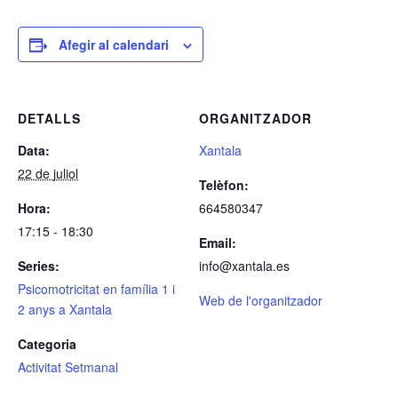
Afegir al calendari
DETALLS
ORGANITZADOR
Data:
Xantala
22 de juliol
Telèfon:
Hora:
664580347
17:15 - 18:30
Email:
Series:
info@xantala.es
Psicomotricitat en família 1 i
Web de l'organitzador
2 anys a Xantala
Categoria
Activitat Setmanal