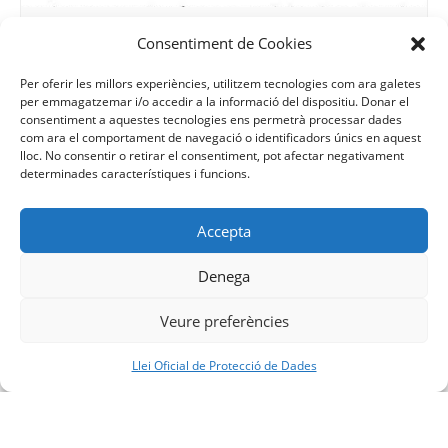
Psicomotricitat relacional 3 a 5 anys a Xantala
Consentiment de Cookies
5 de agost | 17:15
-
18:30
Per oferir les millors experiències, utilitzem tecnologies com ara galetes
per emmagatzemar i/o accedir a la informació del dispositiu. Donar el
consentiment a aquestes tecnologies ens permetrà processar dades
com ara el comportament de navegació o identificadors únics en aquest
lloc. No consentir o retirar el consentiment, pot afectar negativament
Psicomotricitat en família de 20
Psicomotricitat en família de 20
determinades característiques i funcions.
mesos a 3 anys a Xantala
mesos a 3 anys a Xantala
Accepta
Denega
Veure preferències
Facebook
YouTube
Instagram
Llei Oficial de Protecció de Dades