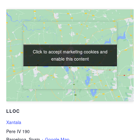
Click to accept marketing cookies and
Click to accept marketing cookies and
enable this content
enable this content
LLOC
Xantala
Pere IV 190
Barcelona
,
Spain
+ Google Map