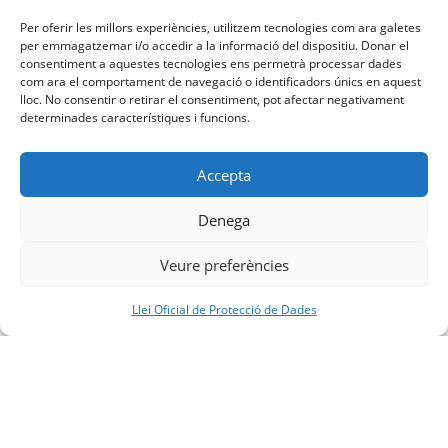
10 de agost | 16:30
-
17:30
Per oferir les millors experiències, utilitzem tecnologies com ara galetes
per emmagatzemar i/o accedir a la informació del dispositiu. Donar el
consentiment a aquestes tecnologies ens permetrà processar dades
com ara el comportament de navegació o identificadors únics en aquest
lloc. No consentir o retirar el consentiment, pot afectar negativament
Psicomotricitat en família de 20
Psicomotricitat en família de 20
determinades característiques i funcions.
mesos a 3 anys a Xantala
mesos a 3 anys a Xantala
Accepta
Denega
Veure preferències
Facebook
YouTube
Instagram
Llei Oficial de Protecció de Dades
XELL – Xarxa d’Educació Lliure @ 2022