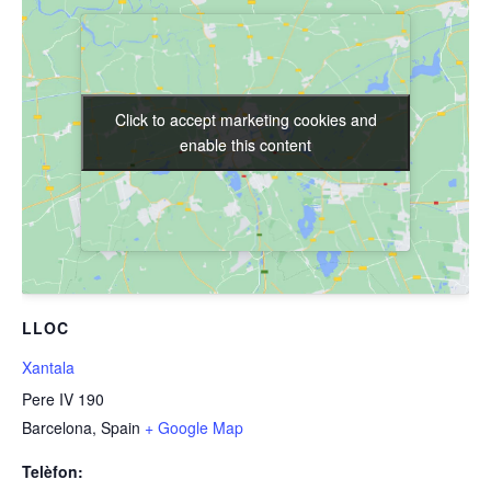
Click to accept marketing cookies and
Click to accept marketing cookies and
enable this content
enable this content
LLOC
Xantala
Pere IV 190
Barcelona
,
Spain
+ Google Map
Telèfon: