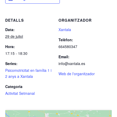
DETALLS
ORGANITZADOR
Data:
Xantala
29 de juliol
Telèfon:
Hora:
664580347
17:15 - 18:30
Email:
Series:
info@xantala.es
Psicomotricitat en família 1 i
Web de l'organitzador
2 anys a Xantala
Categoria
Activitat Setmanal