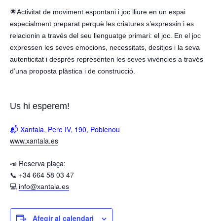
🌟Activitat de moviment espontani i joc lliure en un espai
especialment preparat perquè les criatures s’expressin i es
relacionin a través del seu llenguatge primari: el joc. En el joc
expressen les seves emocions, necessitats, desitjos i la seva
autenticitat i després representen les seves vivències a través
d’una proposta plàstica i de construcció.
Us hi esperem!
📬 Xantala, Pere IV, 190, Poblenou
www.xantala.es
📣 Reserva plaça:
📞 +34 664 58 03 47
💻
info@xantala.es
Afegir al calendari