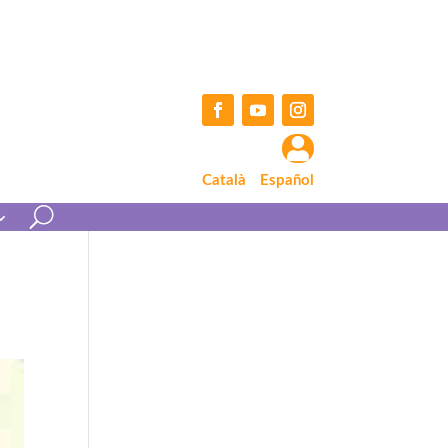
Facebook
YouTube
Instagram

Català
Español