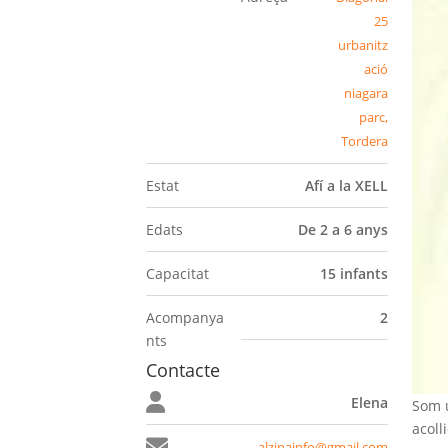
25
urbanitz
ació
niagara
parc,
Tordera
Estat
Afí a la XELL
Edats
De 2 a 6 anys
Capacitat
15 infants
Acompanya
2
nts
Contacte
Elena
Som u
acoll
alzinainfo@gmail.com