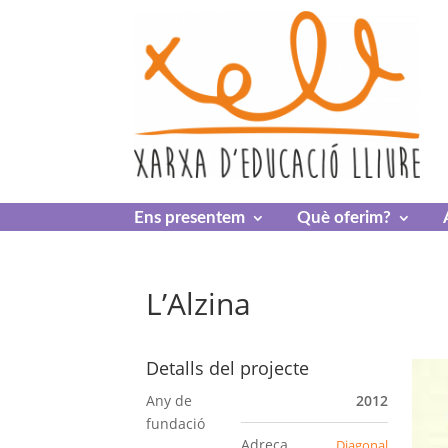
Skip
to
content
Ens presentem
Què oferim?
L’Alzina
Detalls del projecte
Any de
2012
fundació
Adreça
Diagonal