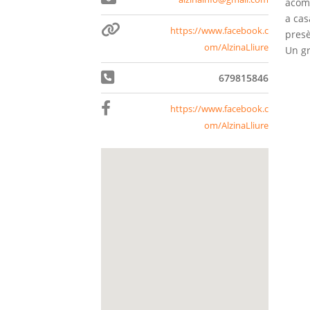
acomp
a cas
https://www.facebook.c
presè
om/AlzinaLliure
Un gr
679815846
https://www.facebook.c
om/AlzinaLliure