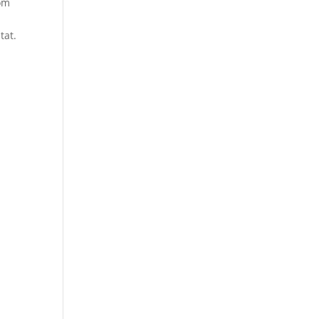
com
tat.