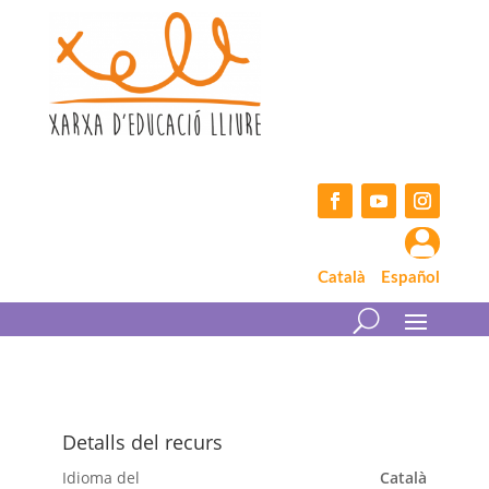
Skip
to
content
Facebook
YouTube
Instagram

Català
Español
Detalls del recurs
Idioma del
Català